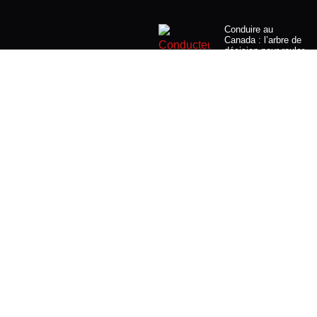
Conduire au
Canada : l’arbre de
décision pour rouler
en règle
23 juillet 2026