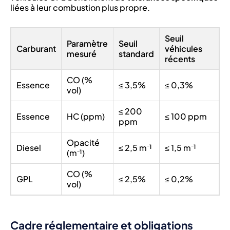
liées à leur combustion plus propre.
Seuil
Paramètre
Seuil
Carburant
véhicules
mesuré
standard
récents
CO (%
Essence
≤ 3,5%
≤ 0,3%
vol)
≤ 200
Essence
HC (ppm)
≤ 100 ppm
ppm
Opacité
Diesel
≤ 2,5 m⁻¹
≤ 1,5 m⁻¹
(m⁻¹)
CO (%
GPL
≤ 2,5%
≤ 0,2%
vol)
Cadre réglementaire et obligations